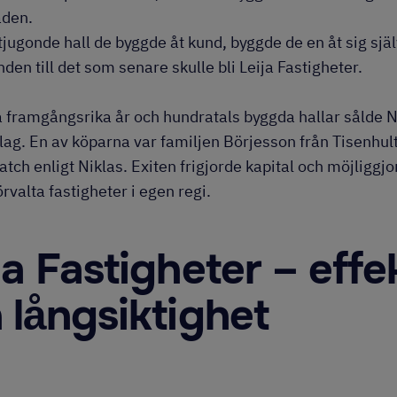
åden.
tjugonde hall de byggde åt kund, byggde de en åt sig själ
den till det som senare skulle bli Leija Fastigheter.
ra framgångsrika år och hundratals byggda hallar sålde 
lag. En av köparna var familjen Börjesson från Tisenhu
tch enligt Niklas. Exiten frigjorde kapital och möjliggjo
rvalta fastigheter i egen regi.
ja Fastigheter – effek
 långsiktighet