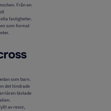
anschen. Från en
ell
ella fastigheter.
alen som format
eter.
ocross
 redan som barn.
en det hindrade
karriären tävlade
alien.
yllt av resor,