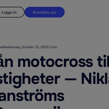
Logga in
Kontakta oss
es
Wednesday, October 15, 2025
2 min
ån motocross til
stigheter — Nik
anströms