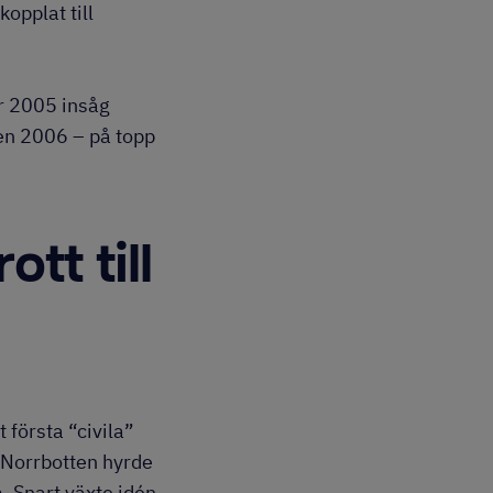
opplat till
år 2005 insåg
ren 2006 – på topp
tt till
 första “civila”
 Norrbotten hyrde
m. Snart växte idén