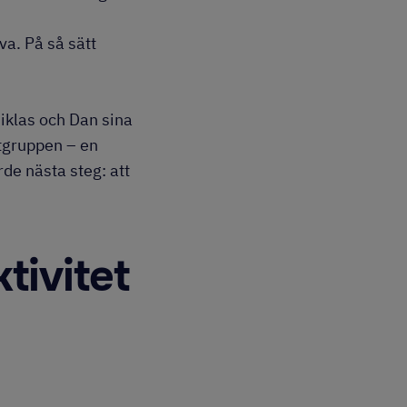
va. På så sätt
Niklas och Dan sina
ltgruppen – en
rde nästa steg: att
tivitet