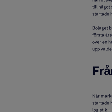
till någo
startade 
Bolaget by
första år
över en he
upp valde
Från
När markn
startade 
logistik 