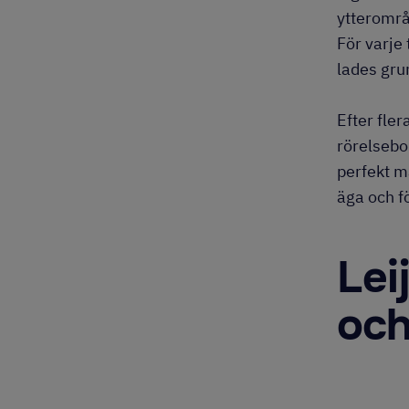
ytteromr
För varje 
lades grun
Efter fle
rörelsebo
perfekt ma
äga och fö
Lei
och