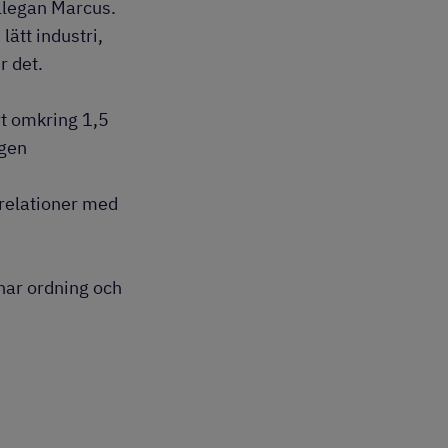
ollegan Marcus.
ätt industri,
r det.
rt omkring 1,5
egen
 relationer med
 har ordning och