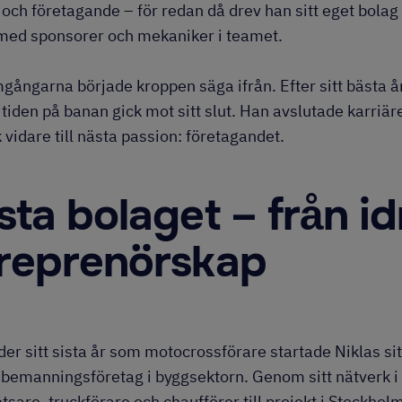
och företagande – för redan då drev han sitt eget bolag k
 med sponsorer och mekaniker i teamet.
mgångarna började kroppen säga ifrån. Efter sitt bästa 
t tiden på banan gick mot sitt slut. Han avslutade karriä
 vidare till nästa passion: företagandet.
sta bolaget – från idro
reprenörskap
er sitt sista år som motocrossförare startade Niklas sitt
t bemanningsföretag i byggsektorn. Genom sitt nätverk i
tsare, truckförare och chaufförer till projekt i Stockhol