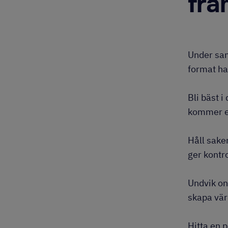
fra
Under samt
format ha
Bli bäst i
kommer ef
Håll saker
ger kontro
Undvik on
skapa vär
Hitta en 