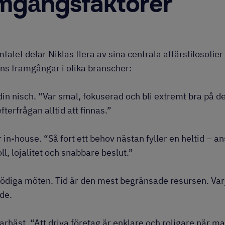
mgångsfaktorer
alet delar Niklas flera av sina centrala affärsfilosofie
ns framgångar i olika branscher:
 din nisch. “Var smal, fokuserad och bli extremt bra på de
terfrågan alltid att finnas.”
 in-house. “Så fort ett behov nästan fyller en heltid – ans
ll, lojalitet och snabbare beslut.”
ödiga möten. Tid är den mest begränsade resursen. Va
de.
parhäst. “Att driva företag är enklare och roligare när m