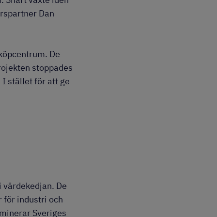
ärspartner Dan
l köpcentrum. De
projekten stoppades
 stället för att ge
i värdekedjan. De
 för industri och
ominerar Sveriges