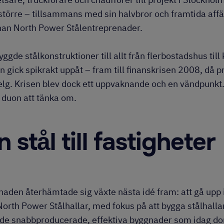
t större – tillsammans med sin halvbror och framtida aff
han North Power Stålentreprenader.
ggde stålkonstruktioner till allt från flerbostadshus til
en gick spikrakt uppåt – fram till finanskrisen 2008, då 
lg. Krisen blev dock ett uppvaknande och en vändpunkt. I
 duon att tänka om.
 stål till fastigheter
aden återhämtade sig växte nästa idé fram: att gå upp 
North Power Stålhallar, med fokus på att bygga stålhallar
– de snabbproducerade, effektiva byggnader som idag d