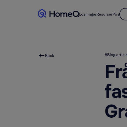
Lösningar
Resurser
Pris
#
Blog articl
Back
Fr
fa
Gr