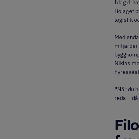
Idag driv
Bolaget b
logistik o
Med endas
miljarder
byggkomp
Niklas me
hyresgäst
“När du h
reda – då 
Fil