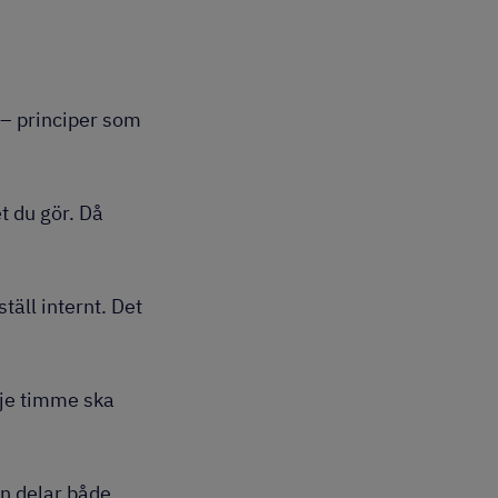
r – principer som
t du gör. Då
täll internt. Det
rje timme ska
an delar både