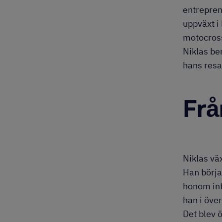
entrepren
uppväxt i
motocross
Niklas be
hans resa
Frå
Niklas vä
Han börja
honom inte
han i öve
Det blev ö