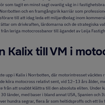
ör som tagit en minst sagt ovanlig väg in i fastighetsbr
 Norrbotten och en framgångsrik karriär som profession
förare till att idag leda ett miljardbolag inom kommersi
rättar om drivkraften, lärdomarna och de strategiska v
 från leriga motocrossbanor till ägandet av Leija Fastigh
n Kalix till VM i mot
xte upp i Kalix i Norrbotten, där motorintresset väcktes
de köra motocross relativt sent, vid 12–13 års ålder, m
 från att snabbt klättra till den absoluta eliten. Under 
r 30 länder, med baser i bland annat USA, Spanien och It
ver hundra segrar, flera år som heltidsproffs och ett liv f