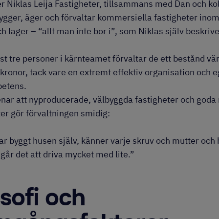
er Niklas Leija Fastigheter, tillsammans med Dan och k
ygger, äger och förvaltar kommersiella fastigheter inom l
ch lager – “allt man inte bor i”, som Niklas själv beskrive
t tre personer i kärnteamet förvaltar de ett bestånd vä
 kronor, tack vare en extremt effektiv organisation och 
etens.
nar att nyproducerade, välbyggda fastigheter och goda
er gör förvaltningen smidig:
ar byggt husen själv, känner varje skruv och mutter och
går det att driva mycket med lite.”
osofi och