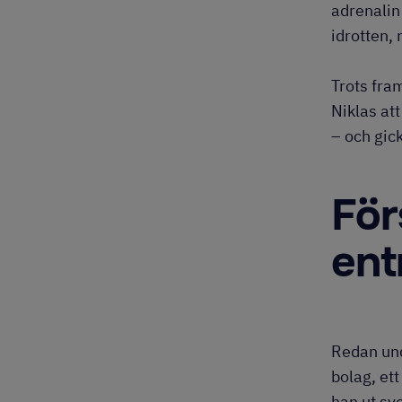
adrenalin 
idrotten,
Trots fra
Niklas at
– och gick
För
ent
Redan und
bolag, et
han ut sve